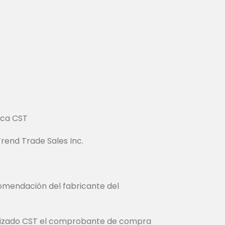
rca CST
Trend Trade Sales Inc.
comendación del fabricante del
torizado CST el comprobante de compra