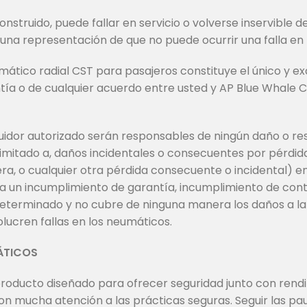
nstruido, puede fallar en servicio o volverse inservible d
 una representación de que no puede ocurrir una falla en
ático radial CST para pasajeros constituye el único y ex
ía o de cualquier acuerdo entre usted y AP Blue Whale Co
uidor autorizado serán responsables de ningún daño o resp
limitado a, daños incidentales o consecuentes por pérdid
tera, o cualquier otra pérdida consecuente o incidental) 
a un incumplimiento de garantía, incumplimiento de cont
determinado y no cubre de ninguna manera los daños a la
lucren fallas en los neumáticos.
ÁTICOS
producto diseñado para ofrecer seguridad junto con rendi
n mucha atención a las prácticas seguras. Seguir las p