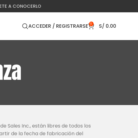
VETE A CONOCERLO
0
ACCEDER / REGISTRARSE
S/
0.00
nza
 Sales Inc., están libres de todos los
rtir de la fecha de fabricación del