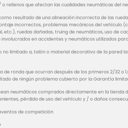
/ o rellenos que afectan las cualidades neumáticas del ne
omo resultado de una alineación incorrecta de las ruedas,
ntaje incorrectos, problemas mecánicos del vehículo (
 etc.), ruedas dañadas, truing de neumáticos, uso de cad
involucrados en accidentes y neumáticos utilizados para 
no limitado a, talón o material decorativo de la pared la
.
a de ronda que ocurran después de los primeros 2/32 o 
ltado de ningún problema cubierto por la Garantía limit
ean neumáticos comprados directamente en la tienda de
enientes, pérdida de uso del vehículo y / o daños consec
 eventos de competición
D