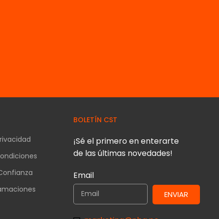
BOLETÍN CST
Privacidad
¡Sé el primero en enterarte
de las últimas novedades!
ondiciones
Confianza
Email
lamaciones
ENVIAR
s