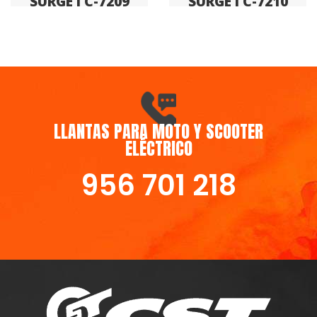
SURGE I C-7209
SURGE I C-7210
LLANTAS PARA MOTO Y SCOOTER
ELÉCTRICO
956 701 218