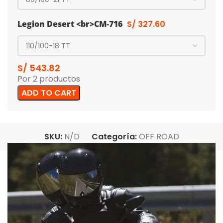
Legion Desert <br>CM-716
S/
327.60
S/
543.82
Por 2 productos
ADD TO CART
SKU:
N/D
Categoría:
OFF ROAD