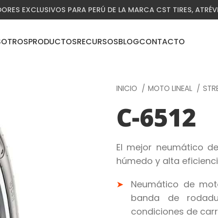
DORES EXCLUSIVOS PARA PERÚ DE LA MARCA CST TIRES, ATRÉ
SOTROS
PRODUCTOS
RECURSOS
BLOG
CONTACTO
INICIO
MOTO LINEAL
STR
C-6512
El mejor neumático d
húmedo y alta eficienc
Neumático de moto
banda de rodadu
condiciones de carr