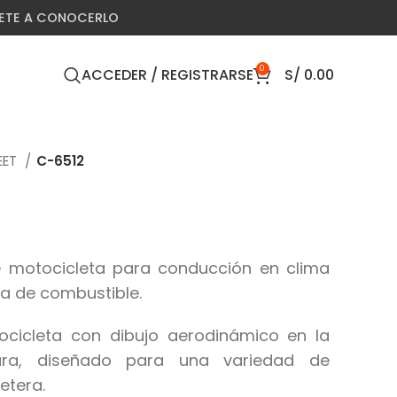
VETE A CONOCERLO
0
ACCEDER / REGISTRARSE
S/
0.00
EET
C-6512
e motocicleta para conducción en clima
ia de combustible.
cicleta con dibujo aerodinámico en la
ra, diseñado para una variedad de
etera.