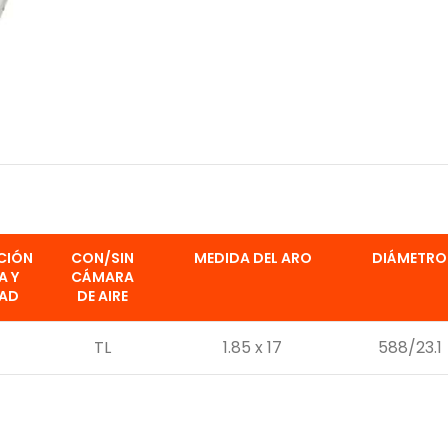
CIÓN
CON/SIN
MEDIDA DEL ARO
DIÁMETRO
A Y
CÁMARA
DAD
DE AIRE
TL
1.85 x 17
588/23.1