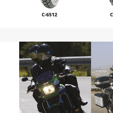
C-6512
C