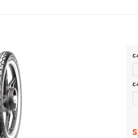
C
C
S