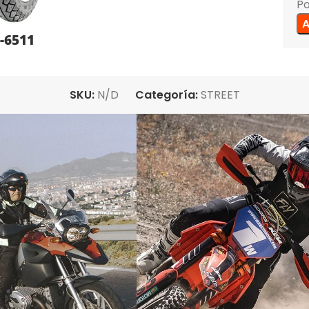
Po
A
-6511
SKU:
N/D
Categoría:
STREET