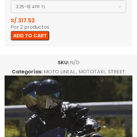
S/
317.52
Por 2 productos
ADD TO CART
SKU:
N/D
Categorías:
MOTO LINEAL
,
MOTOTAXI
,
STREET